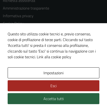
Richiesta assistenza
Tecnici
Amministrazione trasparente
Questi cookie
Informativa privacy
sono necessari
Cookie Policy
per il
funzionamento
Note legali
Questo sito utilizza cookie tecnici e, previo consenso,
del sito e non
Dichiarazione di accessibilità
cookie di profilazione di terze parti. Cliccando sul tasto
possono
'Accetta tutti' si presta il consenso alla profilazione,
Obiettivi di accessibilità
essere
cliccando sul tasto 'Esci' si continua la navigazione con i
disabilitati.
Piano di miglioramento del sito
soli cookie tecnici.
Link alla cookie policy
Questi cookie
non raccolgono
informazioni
Area Privata
Impostazioni
personali.
Esci
Accetta tutti
Credits: ©
Technical Design s.r.l.