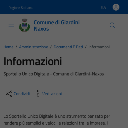
Vai ai contenuti
Vai al footer
ITA
Regione Siciliana
Lingua attiva:
Comune di Giardini
Naxos
Home
/
Amministrazione
/
Documenti E Dati
/
Informazioni
Informazioni
Sportello Unico Digitale - Comune di Giardini-Naxos
Condividi
Vedi azioni
Lo Sportello Unico Digitale è uno strumento pensato per
rendere più semplici e veloci le relazioni tra le imprese, i