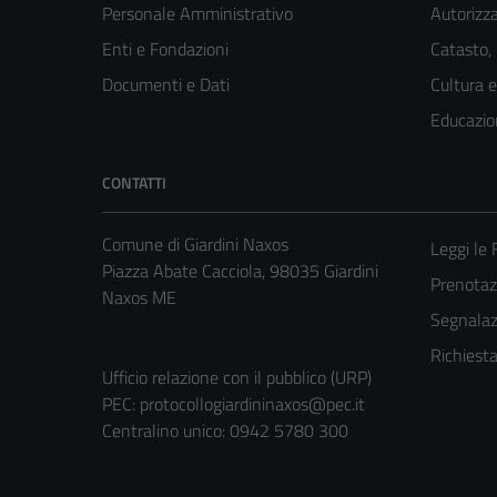
Personale Amministrativo
Autorizza
Enti e Fondazioni
Catasto,
Documenti e Dati
Cultura 
Educazio
CONTATTI
Comune di Giardini Naxos
Leggi le
Piazza Abate Cacciola, 98035 Giardini
Prenota
Naxos ME
Segnalazi
Richiest
Ufficio relazione con il pubblico (URP)
PEC:
protocollogiardininaxos@pec.it
Centralino unico: 0942 5780 300