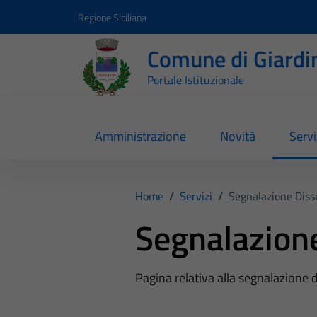
Vai ai contenuti
Vai al footer
Regione Siciliana
Comune di Giardi
Portale Istituzionale
Amministrazione
Novità
Servi
Home
/
Servizi
/
Segnalazione Disse
Segnalazione
Pagina relativa alla segnalazione d