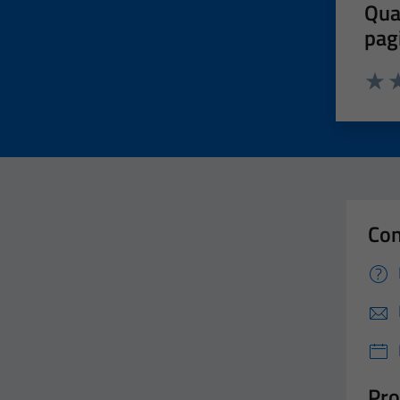
Qua
pag
Valut
Va
Con
Pro