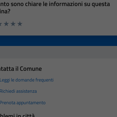
nto sono chiare le informazioni su questa
ina?
a 1 stelle su 5
luta 2 stelle su 5
Valuta 3 stelle su 5
Valuta 4 stelle su 5
Valuta 5 stelle su 5
tatta il Comune
Leggi le domande frequenti
Richiedi assistenza
Prenota appuntamento
blemi in città