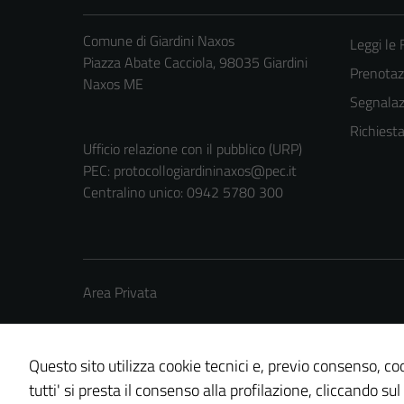
Comune di Giardini Naxos
Leggi le
Piazza Abate Cacciola, 98035 Giardini
Prenota
Naxos ME
Segnalazi
Richiest
Ufficio relazione con il pubblico (URP)
PEC:
protocollogiardininaxos@pec.it
Centralino unico: 0942 5780 300
Area Privata
Questo sito utilizza cookie tecnici e, previo consenso, coo
tutti' si presta il consenso alla profilazione, cliccando sul