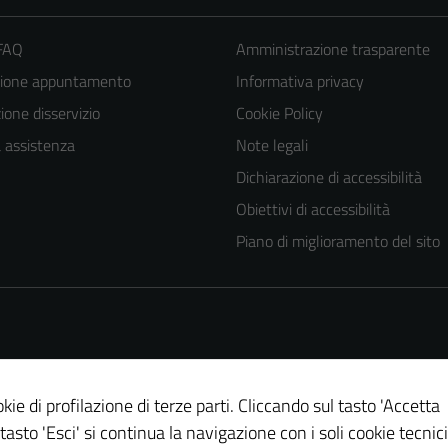
 FAQ
Amministrazione trasparente
zione appuntamento
Informativa privacy
one disservizio
Cookie Policy
a assistenza
Note legali
Dichiarazione di accessibilità
Obiettivi di accessibilità
Piano di miglioramento del sito
kie di profilazione di terze parti. Cliccando sul tasto 'Accetta
 tasto 'Esci' si continua la navigazione con i soli cookie tecnici