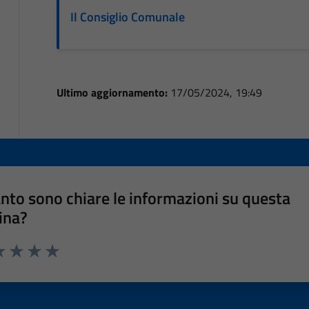
Il Consiglio Comunale
Ultimo aggiornamento:
17/05/2024, 19:49
nto sono chiare le informazioni su questa
ina?
a 1 stelle su 5
luta 2 stelle su 5
Valuta 3 stelle su 5
Valuta 4 stelle su 5
Valuta 5 stelle su 5