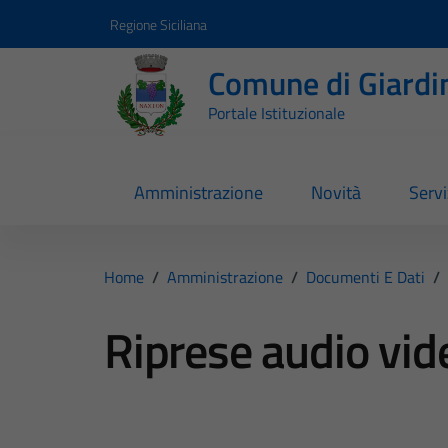
Vai ai contenuti
Vai al footer
Regione Siciliana
Comune di Giardi
Portale Istituzionale
Amministrazione
Novità
Servi
Home
/
Amministrazione
/
Documenti E Dati
/
Riprese audio vid