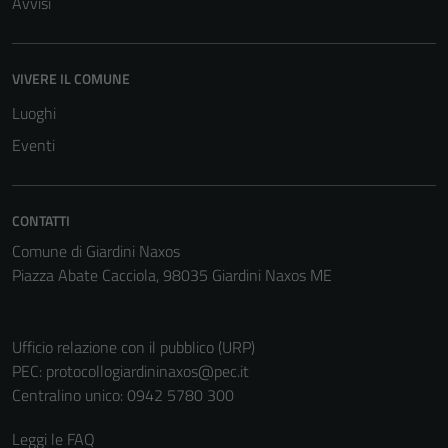
Avvisi
essere
disabilitati.
Questi cookie
VIVERE IL COMUNE
non raccolgono
informazioni
Luoghi
personali.
Eventi
CONTATTI
Comune di Giardini Naxos
Piazza Abate Cacciola, 98035 Giardini Naxos ME
Ufficio relazione con il pubblico (URP)
PEC:
protocollogiardininaxos@pec.it
Centralino unico: 0942 5780 300
Leggi le FAQ