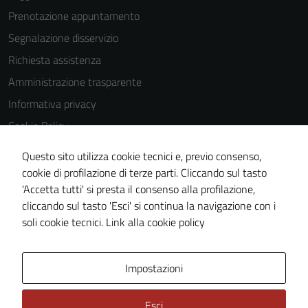
Prenotazione appuntamento
Segnalazione disservizio
Richiesta assistenza
Amministrazione trasparente
Informativa privacy
Cookie Policy
Note legali
Questo sito utilizza cookie tecnici e, previo consenso,
Dichiarazione di accessibilità
cookie di profilazione di terze parti. Cliccando sul tasto
'Accetta tutti' si presta il consenso alla profilazione,
Obiettivi di accessibilità
cliccando sul tasto 'Esci' si continua la navigazione con i
Piano di miglioramento del sito
soli cookie tecnici.
Link alla cookie policy
Area Privata
Impostazioni
Esci