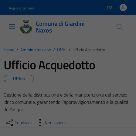
Vai ai contenuti
Vai al footer
ITA
Regione Siciliana
Lingua attiva:
Comune di Giardini
Naxos
Home
/
Amministrazione
/
Uffici
/
Ufficio Acquedotto
Ufficio Acquedotto
Ufficio
Gestione della distribuzione e della manutenzione del servizio
idrico comunale, garantendo l'approvvigionamento e la qualità
dell'acqua.
Condividi
Vedi azioni