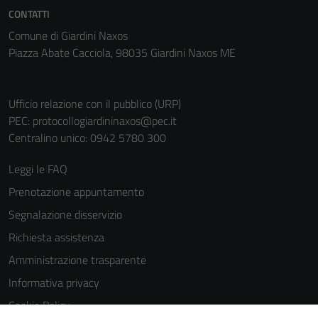
CONTATTI
Comune di Giardini Naxos
Piazza Abate Cacciola, 98035 Giardini Naxos ME
Ufficio relazione con il pubblico (URP)
PEC:
protocollogiardininaxos@pec.it
Centralino unico: 0942 5780 300
Leggi le FAQ
Prenotazione appuntamento
Segnalazione disservizio
Richiesta assistenza
Amministrazione trasparente
Informativa privacy
Cookie Policy