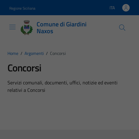
Vai ai contenuti
Vai al footer
ITA
Regione Siciliana
Lingua attiva:
Comune di Giardini
Naxos
Home
/
Argomenti
/
Concorsi
Concorsi
Dettagli dell'argomento
Servizi comunali, documenti, uffici, notizie ed eventi
relativi a Concorsi