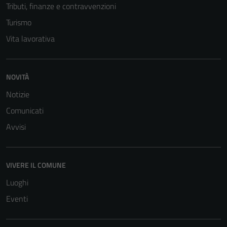
Tributi, finanze e contravvenzioni
sono necessari
per il
Turismo
funzionamento
Vita lavorativa
del sito e non
possono
essere
NOVITÀ
disabilitati.
Notizie
Questi cookie
non raccolgono
Comunicati
informazioni
Avvisi
personali.
VIVERE IL COMUNE
Luoghi
Eventi