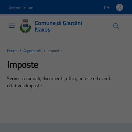
Vai ai contenuti
Vai al footer
ITA
Regione Siciliana
Lingua attiva:
Comune di Giardini
Naxos
Home
/
Argomenti
/
Imposte
Imposte
Dettagli dell'argomento
Servizi comunali, documenti, uffici, notizie ed eventi
relativi a Imposte