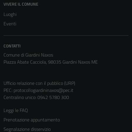
VIVERE IL COMUNE
Luoghi
Eventi
CONTATTI
Comune di Giardini Naxos
Piazza Abate Cacciola, 98035 Giardini Naxos ME
Tecnici
Ufficio relazione con il pubblico (URP)
Questi cookie
PEC:
protocollogiardininaxos@pec.it
sono necessari
Centralino unico: 0942 5780 300
per il
funzionamento
Leggi le FAQ
del sito e non
Prenotazione appuntamento
possono
essere
Segnalazione disservizio