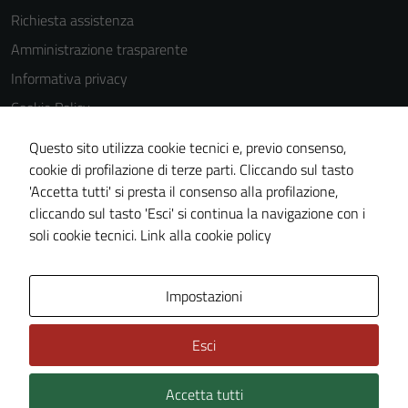
disabilitati.
Richiesta assistenza
Questi cookie
Amministrazione trasparente
non raccolgono
informazioni
Informativa privacy
personali.
Cookie Policy
Note legali
Questo sito utilizza cookie tecnici e, previo consenso,
Dichiarazione di accessibilità
cookie di profilazione di terze parti. Cliccando sul tasto
'Accetta tutti' si presta il consenso alla profilazione,
Obiettivi di accessibilità
cliccando sul tasto 'Esci' si continua la navigazione con i
Piano di miglioramento del sito
soli cookie tecnici.
Link alla cookie policy
Area Privata
Impostazioni
Esci
Accetta tutti
Credits: ©
Technical Design s.r.l.