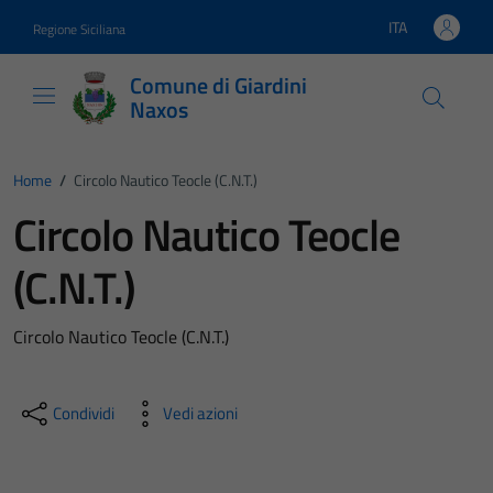
Vai ai contenuti
Vai al footer
ITA
Regione Siciliana
Lingua attiva:
Comune di Giardini
Naxos
Home
/
Circolo Nautico Teocle (C.N.T.)
Circolo Nautico Teocle
(C.N.T.)
Circolo Nautico Teocle (C.N.T.)
Condividi
Vedi azioni