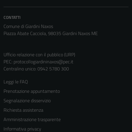
Questi cookie
sono necessari
CONTATTI
per il
funzionamento
Comune di Giardini Naxos
del sito e non
Piazza Abate Cacciola, 98035 Giardini Naxos ME
possono
essere
disabilitati.
Ufficio relazione con il pubblico (URP)
Questi cookie
PEC:
protocollogiardininaxos@pec.it
non raccolgono
Centralino unico: 0942 5780 300
informazioni
Leggi le FAQ
personali.
Prenotazione appuntamento
Segnalazione disservizio
Richiesta assistenza
Amministrazione trasparente
Informativa privacy