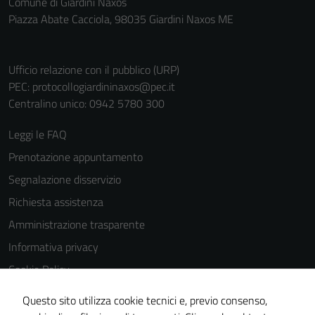
Comune di Giardini Naxos
Piazza Abate Cacciola, 98035 Giardini Naxos ME
Ufficio relazione con il pubblico (URP)
PEC:
protocollogiardininaxos@pec.it
Centralino unico: 0942 5780 300
Leggi le FAQ
Prenotazione appuntamento
Segnalazione disservizio
Richiesta assistenza
Amministrazione trasparente
Informativa privacy
Cookie Policy
Note legali
Questo sito utilizza cookie tecnici e, previo consenso,
Dichiarazione di accessibilità