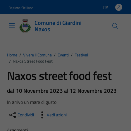
Vai ai contenuti
Vai al footer
ITA
Regione Siciliana
Lingua attiva:
Comune di Giardini
Naxos
Home
/
Vivere Il Comune
/
Eventi
/
Festival
/
Naxos Street Food Fest
Naxos street food fest
dal 10 Novembre 2023 al 12 Novembre 2023
In arrivo un mare di gusto
Condividi
Vedi azioni
Argomenti