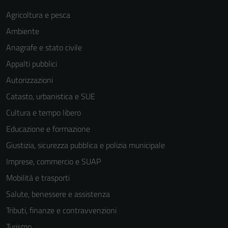
Agricoltura e pesca
Ambiente
Anagrafe e stato civile
Appalti pubblici
Autorizzazioni
Tecnici
Catasto, urbanistica e SUE
Questi cookie
sono necessari
Cultura e tempo libero
per il
Educazione e formazione
funzionamento
Giustizia, sicurezza pubblica e polizia municipale
del sito e non
possono
Imprese, commercio e SUAP
essere
Mobilità e trasporti
disabilitati.
Salute, benessere e assistenza
Questi cookie
non raccolgono
Tributi, finanze e contravvenzioni
informazioni
Turismo