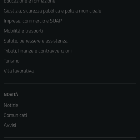
Educazione e formazione
Giustizia, sicurezza pubblica e polizia municipale
Imprese, commercio e SUAP
Mobilità e trasporti
Salute, benessere e assistenza
Tributi, finanze e contravvenzioni
Turismo
Vita lavorativa
Tecnici
Questi cookie
NOVITÀ
sono necessari
Notizie
per il
funzionamento
Comunicati
del sito e non
Avvisi
possono
essere