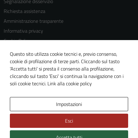
Segnalazione disservizio
Richiesta assistenza
Amministrazione trasparente
Informativa privacy
Cookie Policy
Note legali
Questo sito utilizza cookie tecnici e, previo consenso,
Dichiarazione di accessibilità
cookie di profilazione di terze parti. Cliccando sul tasto
'Accetta tutti' si presta il consenso alla profilazione,
Obiettivi di accessibilità
cliccando sul tasto 'Esci' si continua la navigazione con i
Piano di miglioramento del sito
soli cookie tecnici.
Link alla cookie policy
Area Privata
Impostazioni
Esci
Accetta tutti