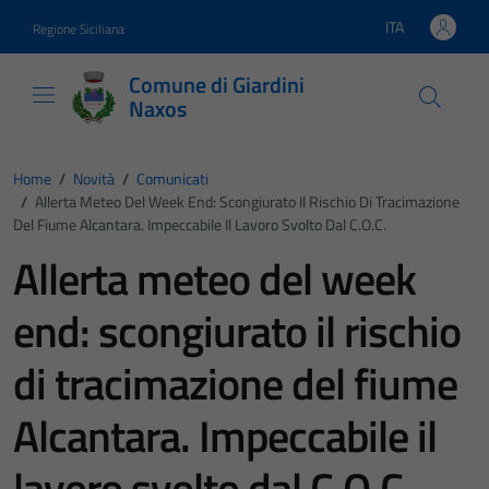
Vai ai contenuti
Vai al footer
ITA
Regione Siciliana
Lingua attiva:
Comune di Giardini
Naxos
Home
/
Novità
/
Comunicati
/
Allerta Meteo Del Week End: Scongiurato Il Rischio Di Tracimazione
Del Fiume Alcantara. Impeccabile Il Lavoro Svolto Dal C.O.C.
Allerta meteo del week
end: scongiurato il rischio
di tracimazione del fiume
Alcantara. Impeccabile il
lavoro svolto dal C.O.C.