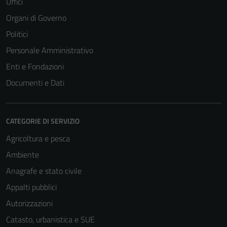
Uffici
Organi di Governo
Politici
Tecnici
Questi cookie
Personale Amministrativo
sono necessari
Enti e Fondazioni
per il
Documenti e Dati
funzionamento
del sito e non
possono
essere
CATEGORIE DI SERVIZIO
disabilitati.
Agricoltura e pesca
Questi cookie
Ambiente
non raccolgono
informazioni
Anagrafe e stato civile
personali.
Appalti pubblici
Autorizzazioni
Catasto, urbanistica e SUE