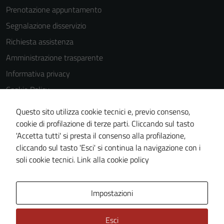
Prenotazione appuntamento
Segnalazione disservizio
Richiesta assistenza
Amministrazione trasparente
Informativa privacy
Cookie Policy
Note legali
Questo sito utilizza cookie tecnici e, previo consenso,
Dichiarazione di accessibilità
cookie di profilazione di terze parti. Cliccando sul tasto
'Accetta tutti' si presta il consenso alla profilazione,
Obiettivi di accessibilità
cliccando sul tasto 'Esci' si continua la navigazione con i
Piano di miglioramento del sito
soli cookie tecnici.
Link alla cookie policy
Area Privata
Impostazioni
Esci