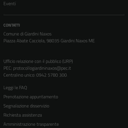
Tecnici
Eventi
Questi cookie
sono necessari
per il
CONTATTI
funzionamento
Comune di Giardini Naxos
del sito e non
Piazza Abate Cacciola, 98035 Giardini Naxos ME
possono
essere
disabilitati.
Ufficio relazione con il pubblico (URP)
Questi cookie
PEC:
protocollogiardininaxos@pec.it
non raccolgono
Centralino unico: 0942 5780 300
informazioni
personali.
Leggi le FAQ
Prenotazione appuntamento
Segnalazione disservizio
Richiesta assistenza
Amministrazione trasparente