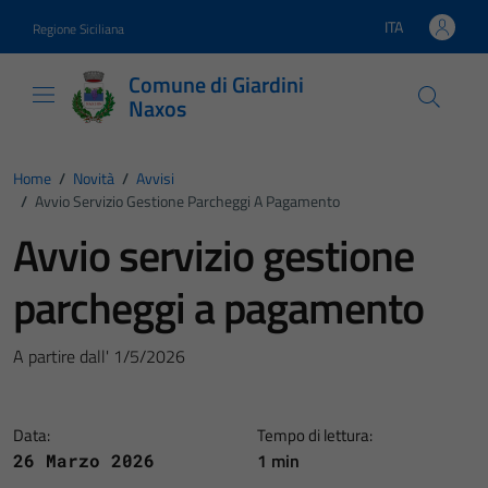
Vai ai contenuti
Vai al footer
ITA
Regione Siciliana
Lingua attiva:
Comune di Giardini
Naxos
Home
/
Novità
/
Avvisi
/
Avvio Servizio Gestione Parcheggi A Pagamento
Avvio servizio gestione
parcheggi a pagamento
A partire dall' 1/5/2026
Data:
Tempo di lettura:
1 min
26 Marzo 2026