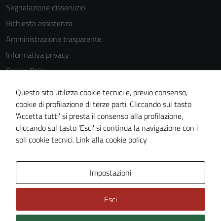
Segnalazione disservizio
Richiesta assistenza
Amministrazione trasparente
Informativa privacy
Cookie Policy
Note legali
Questo sito utilizza cookie tecnici e, previo consenso,
Dichiarazione di accessibilità
cookie di profilazione di terze parti. Cliccando sul tasto
'Accetta tutti' si presta il consenso alla profilazione,
Obiettivi di accessibilità
cliccando sul tasto 'Esci' si continua la navigazione con i
Piano di miglioramento del sito
soli cookie tecnici.
Link alla cookie policy
Area Privata
Impostazioni
Esci