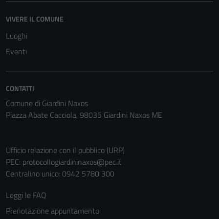
VIVERE IL COMUNE
Tecnici
Luoghi
Questi cookie
sono necessari
Eventi
per il
funzionamento
del sito e non
CONTATTI
possono
Comune di Giardini Naxos
essere
Piazza Abate Cacciola, 98035 Giardini Naxos ME
disabilitati.
Questi cookie
non raccolgono
Ufficio relazione con il pubblico (URP)
informazioni
PEC:
protocollogiardininaxos@pec.it
personali.
Centralino unico: 0942 5780 300
Leggi le FAQ
Prenotazione appuntamento