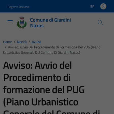
Vai ai contenuti
Vai al footer
ITA
Regione Siciliana
Lingua attiva:
Comune di Giardini
Naxos
Home
/
Novità
/
Avvisi
/
Avviso: Avvio Del Procedimento Di Formazione Del PUG (Piano
Urbanistico Generale Del Comune Di Giardini Naxos)
Avviso: Avvio del
Procedimento di
formazione del PUG
(Piano Urbanistico
Generale del Comune di