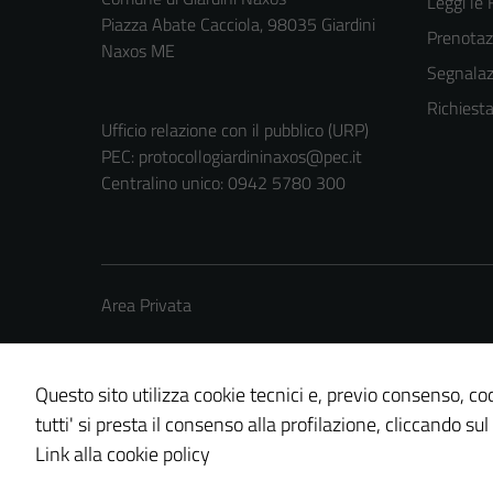
Leggi le
Piazza Abate Cacciola, 98035 Giardini
Prenota
Naxos ME
Segnalazi
Richiest
Ufficio relazione con il pubblico (URP)
PEC:
protocollogiardininaxos@pec.it
Centralino unico: 0942 5780 300
Area Privata
Questo sito utilizza cookie tecnici e, previo consenso, coo
tutti' si presta il consenso alla profilazione, cliccando sul
Credits: ©
Technical Design s.r.l.
Link alla cookie policy