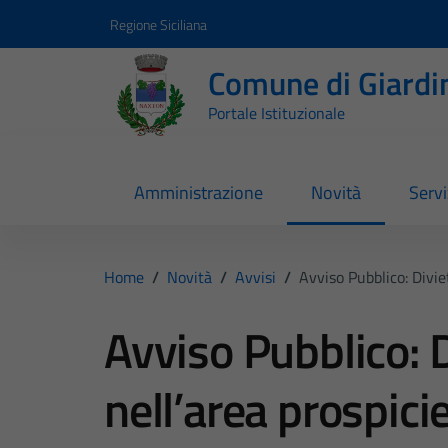
Vai ai contenuti
Vai al footer
Regione Siciliana
Comune di Giardi
Portale Istituzionale
Amministrazione
Novità
Servi
Home
/
Novità
/
Avvisi
/
Avviso Pubblico: Divie
Avviso Pubblico: D
nell’area prospici