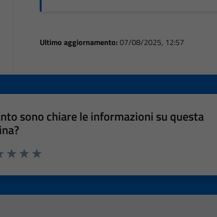
Ultimo aggiornamento:
07/08/2025, 12:57
nto sono chiare le informazioni su questa
ina?
a 1 stelle su 5
luta 2 stelle su 5
Valuta 3 stelle su 5
Valuta 4 stelle su 5
Valuta 5 stelle su 5