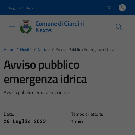
Vai ai contenuti
Vai al footer
ITA
Regione Siciliana
Lingua attiva:
Comune di Giardini
Naxos
Home
/
Novità
/
Notizie
/
Avviso Pubblico Emergenza Idrica
Avviso pubblico
emergenza idrica
Avviso pubblico emergenza idrica
Data:
Tempo di lettura:
1 min
26 Luglio 2023