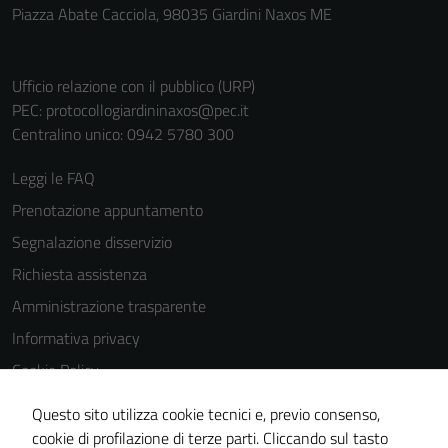
per il
Piazza Abate Cacciola, 98035 Giardini Naxos ME
funzionamento
del sito e non
possono
Ufficio relazione con il pubblico (URP)
essere
PEC:
protocollogiardininaxos@pec.it
disabilitati.
Centralino unico: 0942 5780 300
Questi cookie
Leggi le FAQ
non raccolgono
informazioni
Prenotazione appuntamento
personali.
Segnalazione disservizio
Richiesta assistenza
Amministrazione trasparente
Informativa privacy
Cookie Policy
Note legali
Questo sito utilizza cookie tecnici e, previo consenso,
Dichiarazione di accessibilità
cookie di profilazione di terze parti. Cliccando sul tasto