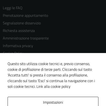
Leggi le FAQ
Prenotazione appuntamento
Segnalazione disservizio
Richiesta assistenza
Amministrazione trasparente
Informativa privacy
Cookie Policy
Note legali
Questo sito utilizza cookie tecnici e, previo consenso,
Dichiarazione di accessibilità
cookie di profilazione di terze parti. Cliccando sul tasto
'Accetta tutti' si presta il consenso alla profilazione,
Obiettivi di accessibilità
cliccando sul tasto 'Esci' si continua la navigazione con i
Piano di miglioramento del sito
soli cookie tecnici.
Link alla cookie policy
Area Privata
Impostazioni