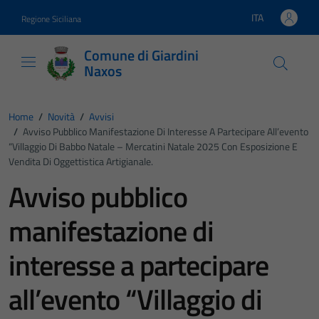
Vai ai contenuti
Vai al footer
ITA
Regione Siciliana
Lingua attiva:
Comune di Giardini
Naxos
Home
/
Novità
/
Avvisi
/
Avviso Pubblico Manifestazione Di Interesse A Partecipare All’evento
“Villaggio Di Babbo Natale – Mercatini Natale 2025 Con Esposizione E
Vendita Di Oggettistica Artigianale.
Avviso pubblico
manifestazione di
interesse a partecipare
all’evento “Villaggio di