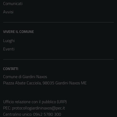
Comunicati
Avvisi
Tecnici
Questi cookie
VIVERE IL COMUNE
sono necessari
Luoghi
per il
Eventi
funzionamento
del sito e non
possono
essere
CONTATTI
disabilitati.
Comune di Giardini Naxos
Questi cookie
Piazza Abate Cacciola, 98035 Giardini Naxos ME
non raccolgono
informazioni
personali.
Ufficio relazione con il pubblico (URP)
PEC:
protocollogiardininaxos@pec.it
Centralino unico: 0942 5780 300