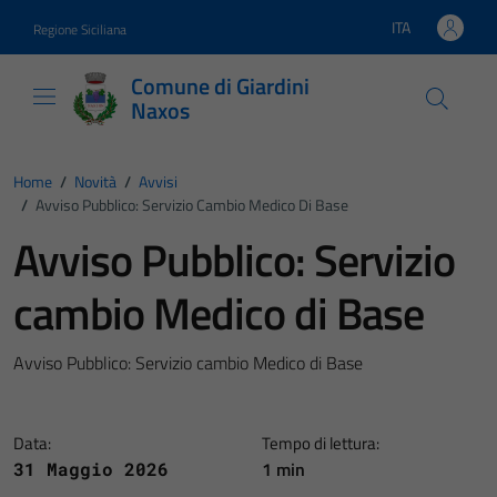
Vai ai contenuti
Vai al footer
ITA
Regione Siciliana
Lingua attiva:
Comune di Giardini
Naxos
Home
/
Novità
/
Avvisi
/
Avviso Pubblico: Servizio Cambio Medico Di Base
Avviso Pubblico: Servizio
cambio Medico di Base
Avviso Pubblico: Servizio cambio Medico di Base
Data:
Tempo di lettura:
1 min
31 Maggio 2026