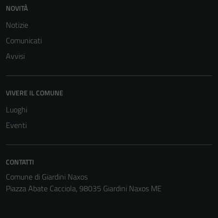
NOVITÀ
Notizie
Comunicati
Avvisi
VIVERE IL COMUNE
Luoghi
Eventi
CONTATTI
Tecnici
Comune di Giardini Naxos
Questi cookie
Piazza Abate Cacciola, 98035 Giardini Naxos ME
sono necessari
per il
funzionamento