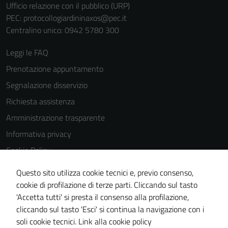
Ufficio relazione con il pubblico (URP)
del sito e non
PEC:
protocollogiardininaxos@pec.it
possono
Centralino unico: 0942 5780 300
essere
disabilitati.
Leggi le FAQ
Questi cookie
Prenotazione appuntamento
non raccolgono
Segnalazione disservizio
informazioni
personali.
Richiesta assistenza
Amministrazione trasparente
Informativa privacy
Cookie Policy
Note legali
Questo sito utilizza cookie tecnici e, previo consenso,
Dichiarazione di accessibilità
cookie di profilazione di terze parti. Cliccando sul tasto
'Accetta tutti' si presta il consenso alla profilazione,
Obiettivi di accessibilità
cliccando sul tasto 'Esci' si continua la navigazione con i
Piano di miglioramento del sito
soli cookie tecnici.
Link alla cookie policy