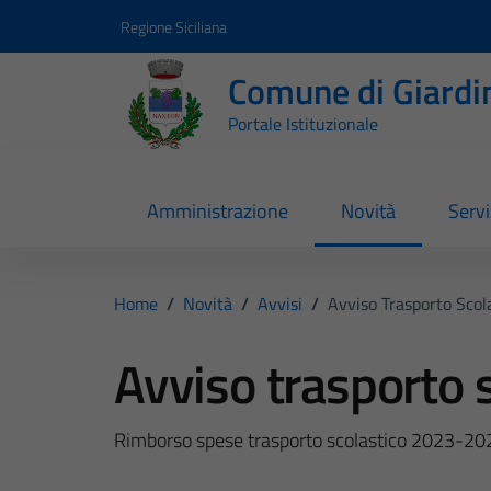
Vai ai contenuti
Vai al footer
Regione Siciliana
Comune di Giardi
Portale Istituzionale
Amministrazione
Novità
Servi
Home
/
Novità
/
Avvisi
/
Avviso Trasporto Scol
Avviso trasporto 
Rimborso spese trasporto scolastico 2023-20