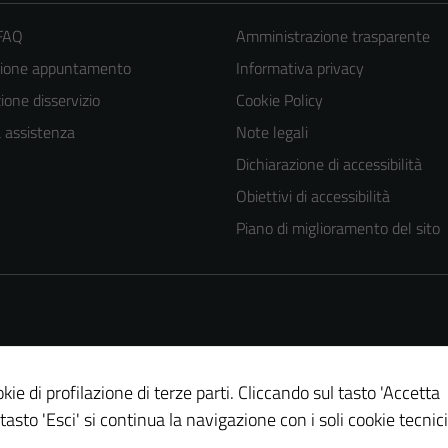
 FAQ
Amministrazione trasparente
zione appuntamento
Informativa privacy
one disservizio
Cookie Policy
a assistenza
Note legali
Dichiarazione di accessibilità
Obiettivi di accessibilità
Piano di miglioramento del sito
kie di profilazione di terze parti. Cliccando sul tasto 'Accetta
Tecnici
 tasto 'Esci' si continua la navigazione con i soli cookie tecnici
Questi cookie