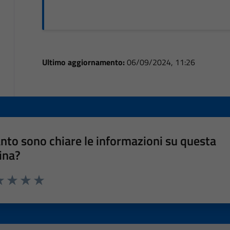
Ultimo aggiornamento:
06/09/2024, 11:26
nto sono chiare le informazioni su questa
ina?
a 1 stelle su 5
luta 2 stelle su 5
Valuta 3 stelle su 5
Valuta 4 stelle su 5
Valuta 5 stelle su 5