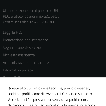
funzionamento
del sito e non
Ufficio relazione con il pubblico (URP)
possono
PEC:
protocollogiardininaxos@pec.it
essere
Centralino unico: 0942 5780 300
disabilitati.
Leggi le FAQ
Questi cookie
non raccolgono
Prenotazione appuntamento
informazioni
Segnalazione disservizio
personali.
Richiesta assistenza
Amministrazione trasparente
Informativa privacy
Cookie Policy
Note legali
Questo sito utilizza cookie tecnici e, previo consenso,
Dichiarazione di accessibilità
cookie di profilazione di terze parti. Cliccando sul tasto
'Accetta tutti' si presta il consenso alla profilazione,
Obiettivi di accessibilità
cliccando sul tasto 'Esci' si continua la navigazione con i