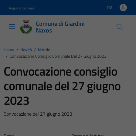
Vai ai contenuti
Vai al footer
ITA
Regione Siciliana
Lingua attiva:
Comune di Giardini
Naxos
Home
/
Novità
/
Notizie
/
Convocazione Consiglio Comunale Del 27 Giugno 2023
Convocazione consiglio
comunale del 27 giugno
2023
Convocazione del 27 giugno 2023
Data:
Tempo di lettura: