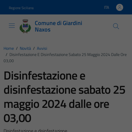
Vai ai contenuti
Vai al footer
ITA
Regione Siciliana
Lingua attiva:
Comune di Giardini
Naxos
Home
/
Novità
/
Avvisi
/
Disinfestazione E Disinfestazione Sabato 25 Maggio 2024 Dalle Ore
03,00
Disinfestazione e
disinfestazione sabato 25
maggio 2024 dalle ore
03,00
Disinfestazione e disinfestazione