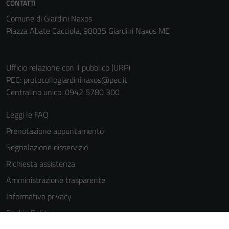
CONTATTI
sono necessari
Comune di Giardini Naxos
per il
Piazza Abate Cacciola, 98035 Giardini Naxos ME
funzionamento
del sito e non
possono
Ufficio relazione con il pubblico (URP)
essere
PEC:
protocollogiardininaxos@pec.it
disabilitati.
Centralino unico: 0942 5780 300
Questi cookie
non raccolgono
Leggi le FAQ
informazioni
personali.
Prenotazione appuntamento
Segnalazione disservizio
Richiesta assistenza
Amministrazione trasparente
Informativa privacy
Cookie Policy