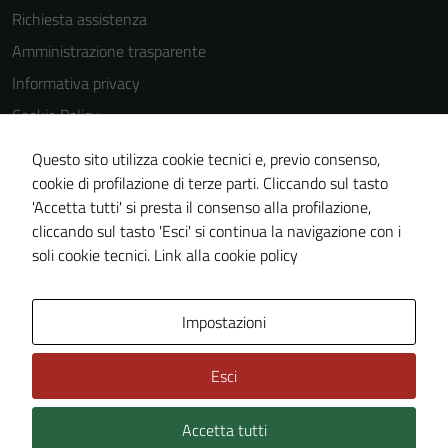
Richiesta assistenza
Amministrazione trasparente
Informativa privacy
Cookie Policy
Note legali
Questo sito utilizza cookie tecnici e, previo consenso,
Dichiarazione di accessibilità
cookie di profilazione di terze parti. Cliccando sul tasto
'Accetta tutti' si presta il consenso alla profilazione,
Obiettivi di accessibilità
cliccando sul tasto 'Esci' si continua la navigazione con i
Piano di miglioramento del sito
soli cookie tecnici.
Link alla cookie policy
Area Privata
Impostazioni
Esci
Accetta tutti
Credits: ©
Technical Design s.r.l.