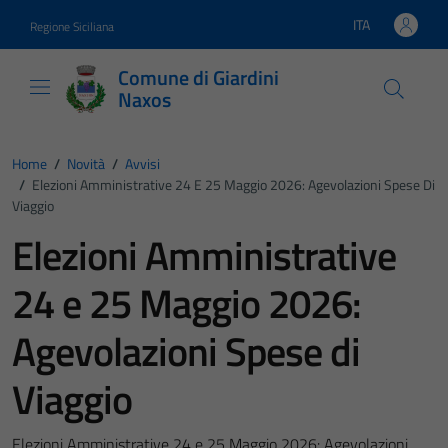
Vai ai contenuti
Vai al footer
ITA
Regione Siciliana
Lingua attiva:
Comune di Giardini
Naxos
Home
/
Novità
/
Avvisi
/
Elezioni Amministrative 24 E 25 Maggio 2026: Agevolazioni Spese Di
Viaggio
Elezioni Amministrative
24 e 25 Maggio 2026:
Agevolazioni Spese di
Viaggio
Elezioni Amministrative 24 e 25 Maggio 2026: Agevolazioni