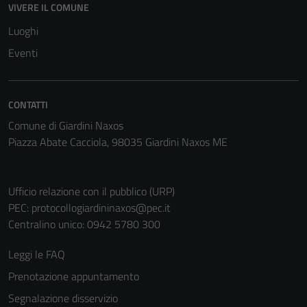
VIVERE IL COMUNE
Tecnici
Luoghi
Questi cookie
Eventi
sono necessari
per il
funzionamento
CONTATTI
del sito e non
possono
Comune di Giardini Naxos
essere
Piazza Abate Cacciola, 98035 Giardini Naxos ME
disabilitati.
Questi cookie
non raccolgono
Ufficio relazione con il pubblico (URP)
informazioni
PEC:
protocollogiardininaxos@pec.it
personali.
Centralino unico: 0942 5780 300
Leggi le FAQ
Prenotazione appuntamento
Segnalazione disservizio