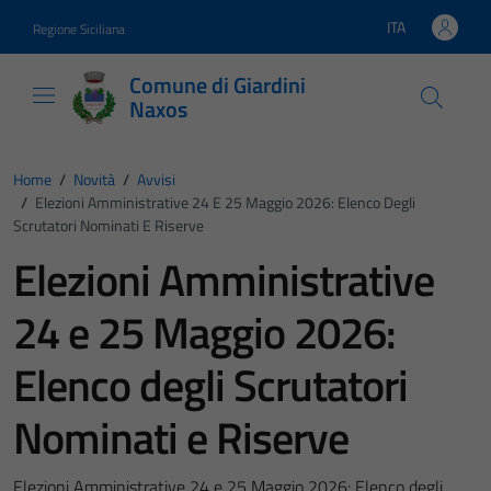
Vai ai contenuti
Vai al footer
ITA
Regione Siciliana
Lingua attiva:
Comune di Giardini
Naxos
Home
/
Novità
/
Avvisi
/
Elezioni Amministrative 24 E 25 Maggio 2026: Elenco Degli
Scrutatori Nominati E Riserve
Elezioni Amministrative
24 e 25 Maggio 2026:
Elenco degli Scrutatori
Nominati e Riserve
Elezioni Amministrative 24 e 25 Maggio 2026: Elenco degli