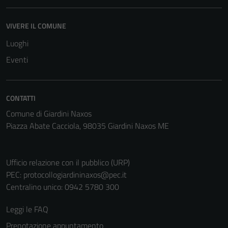
VIVERE IL COMUNE
Tecnici
Questi cookie
Luoghi
sono necessari
Eventi
per il
funzionamento
del sito e non
CONTATTI
possono
Comune di Giardini Naxos
essere
Piazza Abate Cacciola, 98035 Giardini Naxos ME
disabilitati.
Questi cookie
non raccolgono
Ufficio relazione con il pubblico (URP)
informazioni
PEC:
protocollogiardininaxos@pec.it
personali.
Centralino unico: 0942 5780 300
Leggi le FAQ
Prenotazione appuntamento