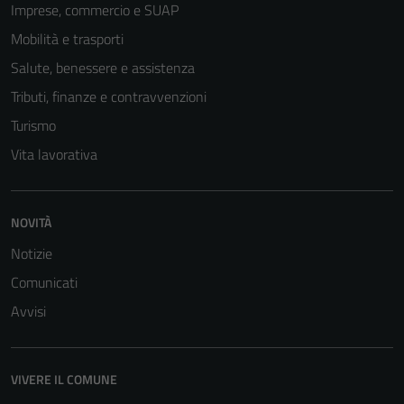
Imprese, commercio e SUAP
Tecnici
Questi cookie
Mobilità e trasporti
sono necessari
Salute, benessere e assistenza
per il
Tributi, finanze e contravvenzioni
funzionamento
del sito e non
Turismo
possono
Vita lavorativa
essere
disabilitati.
Questi cookie
NOVITÀ
non raccolgono
Notizie
informazioni
personali.
Comunicati
Avvisi
VIVERE IL COMUNE