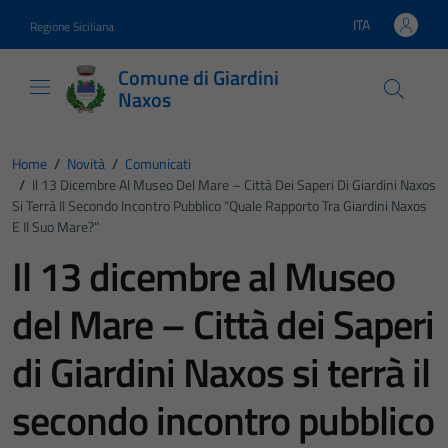
Vai ai contenuti
Vai al footer
ITA
Regione Siciliana
Lingua attiva:
Comune di Giardini
Naxos
Home
/
Novità
/
Comunicati
/
Il 13 Dicembre Al Museo Del Mare – Città Dei Saperi Di Giardini Naxos
Si Terrà Il Secondo Incontro Pubblico “Quale Rapporto Tra Giardini Naxos
E Il Suo Mare?”
Il 13 dicembre al Museo
del Mare – Città dei Saperi
di Giardini Naxos si terrà il
secondo incontro pubblico