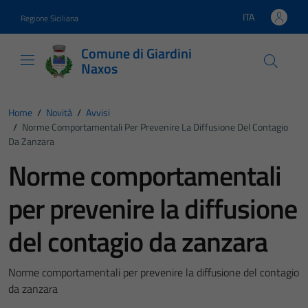
Vai ai contenuti
Vai al footer
ITA
Regione Siciliana
Lingua attiva:
Comune di Giardini
Naxos
Home
/
Novità
/
Avvisi
/
Norme Comportamentali Per Prevenire La Diffusione Del Contagio
Da Zanzara
Norme comportamentali
per prevenire la diffusione
del contagio da zanzara
Norme comportamentali per prevenire la diffusione del contagio
da zanzara