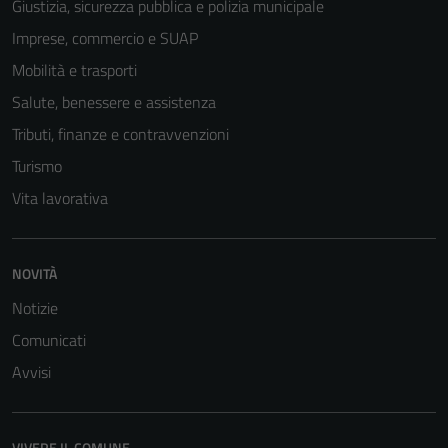
Giustizia, sicurezza pubblica e polizia municipale
Tecnici
Imprese, commercio e SUAP
Questi cookie
Mobilità e trasporti
sono necessari
Salute, benessere e assistenza
per il
funzionamento
Tributi, finanze e contravvenzioni
del sito e non
Turismo
possono
Vita lavorativa
essere
disabilitati.
Questi cookie
non raccolgono
NOVITÀ
informazioni
Notizie
personali.
Comunicati
Avvisi
VIVERE IL COMUNE