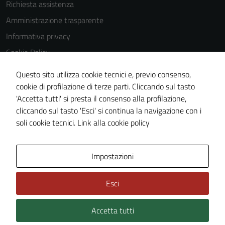
Richiesta assistenza
Amministrazione trasparente
Informativa privacy
Cookie Policy
Note legali
Questo sito utilizza cookie tecnici e, previo consenso,
Dichiarazione di accessibilità
cookie di profilazione di terze parti. Cliccando sul tasto
'Accetta tutti' si presta il consenso alla profilazione,
Obiettivi di accessibilità
cliccando sul tasto 'Esci' si continua la navigazione con i
Piano di miglioramento del sito
soli cookie tecnici.
Link alla cookie policy
Area Privata
Impostazioni
Esci
Accetta tutti
Credits: ©
Technical Design s.r.l.