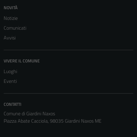
NOVITÀ
Notizie
Comunicati
Avvisi
VIVERE IL COMUNE
Luoghi
Eventi
CONTATTI
Tecnici
Comune di Giardini Naxos
Questi cookie
Piazza Abate Cacciola, 98035 Giardini Naxos ME
sono necessari
per il