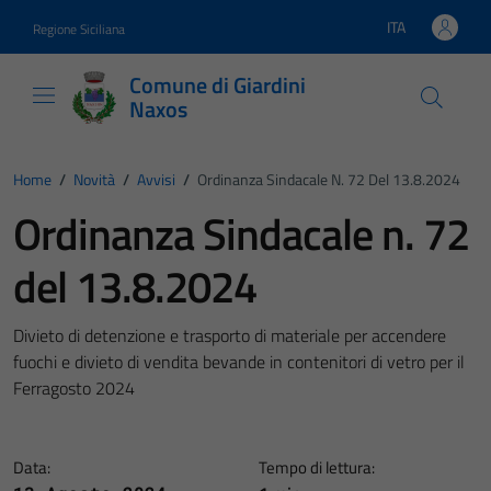
Vai ai contenuti
Vai al footer
ITA
Regione Siciliana
Lingua attiva:
Comune di Giardini
Naxos
Home
/
Novità
/
Avvisi
/
Ordinanza Sindacale N. 72 Del 13.8.2024
Ordinanza Sindacale n. 72
del 13.8.2024
Divieto di detenzione e trasporto di materiale per accendere
fuochi e divieto di vendita bevande in contenitori di vetro per il
Ferragosto 2024
Data:
Tempo di lettura: