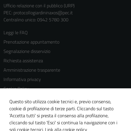
funzionamento
Ufficio relazione con il pubblico (URP)
del sito e non
PEC:
protocollogiardininaxos@pec.it
possono
Centralino unico: 0942 5780 300
essere
disabilitati.
Leggi le FAQ
Questi cookie
Prenotazione appuntamento
non raccolgono
informazioni
Segnalazione disservizio
personali.
Richiesta assistenza
Amministrazione trasparente
Informativa privacy
Cookie Policy
Note legali
Questo sito utilizza cookie tecnici e, previo consenso,
Dichiarazione di accessibilità
cookie di profilazione di terze parti. Cliccando sul tasto
'Accetta tutti' si presta il consenso alla profilazione,
Obiettivi di accessibilità
cliccando sul tasto 'Esci' si continua la navigazione con i
Piano di miglioramento del sito
soli cookie tecnici.
Link alla cookie policy