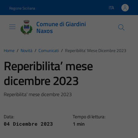
Vai ai contenuti
Vai al footer
ITA
Regione Siciliana
Lingua attiva:
Comune di Giardini
Naxos
Home
/
Novità
/
Comunicati
/
Reperibilita’ Mese Dicembre 2023
Reperibilita’ mese
dicembre 2023
Reperibilita' mese dicembre 2023
Data:
Tempo di lettura:
1 min
04 Dicembre 2023