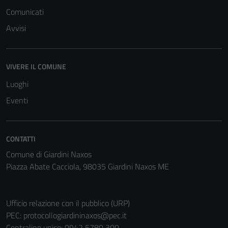
Comunicati
Avvisi
VIVERE IL COMUNE
Luoghi
Eventi
CONTATTI
Comune di Giardini Naxos
Tecnici
Piazza Abate Cacciola, 98035 Giardini Naxos ME
Questi cookie
sono necessari
per il
Ufficio relazione con il pubblico (URP)
funzionamento
PEC:
protocollogiardininaxos@pec.it
del sito e non
Centralino unico: 0942 5780 300