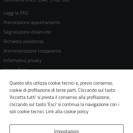
possono
essere
Leggi le FAQ
disabilitati.
Prenotazione appuntamento
Questi cookie
Segnalazione disservizio
non raccolgono
informazioni
Richiesta assistenza
personali.
Amministrazione trasparente
Informativa privacy
Cookie Policy
Note legali
Questo sito utilizza cookie tecnici e, previo consenso,
Dichiarazione di accessibilità
cookie di profilazione di terze parti. Cliccando sul tasto
'Accetta tutti' si presta il consenso alla profilazione,
Obiettivi di accessibilità
cliccando sul tasto 'Esci' si continua la navigazione con i
Piano di miglioramento del sito
soli cookie tecnici.
Link alla cookie policy
Area Privata
Impostazioni