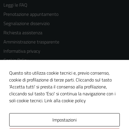
possono
Leggi le FAQ
essere
Prenotazione appuntamento
disabilitati.
Questi cookie
Segnalazione disservizio
non raccolgono
Richiesta assistenza
informazioni
Amministrazione trasparente
personali.
Informativa privacy
Cookie Policy
Note legali
Questo sito utilizza cookie tecnici e, previo consenso,
Dichiarazione di accessibilità
cookie di profilazione di terze parti. Cliccando sul tasto
'Accetta tutti' si presta il consenso alla profilazione,
Obiettivi di accessibilità
cliccando sul tasto 'Esci' si continua la navigazione con i
Piano di miglioramento del sito
soli cookie tecnici.
Link alla cookie policy
Area Privata
Impostazioni