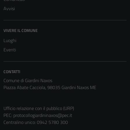
Avvisi
VIVERE IL COMUNE
Luoghi
Eventi
CONTATTI
Comune di Giardini Naxos
Piazza Abate Cacciola, 98035 Giardini Naxos ME
Tecnici
Questi cookie
sono necessari
Ufficio relazione con il pubblico (URP)
per il
PEC:
protocollogiardininaxos@pec.it
funzionamento
Centralino unico: 0942 5780 300
del sito e non