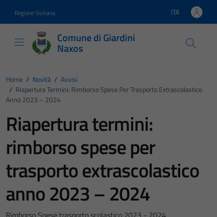
Vai ai contenuti
Vai al footer
ITA
Regione Siciliana
Lingua attiva:
Comune di Giardini
Naxos
Home
/
Novità
/
Avvisi
/
Riapertura Termini: Rimborso Spese Per Trasporto Extrascolastico
Anno 2023 – 2024
Riapertura termini:
rimborso spese per
trasporto extrascolastico
anno 2023 – 2024
Rimborso Spese trasporto scolastico 2023 - 2024