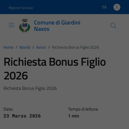
Vai ai contenuti
Vai al footer
ITA
Regione Siciliana
Lingua attiva:
Comune di Giardini
Naxos
Home
/
Novità
/
Avvisi
/
Richiesta Bonus Figlio 2026
Richiesta Bonus Figlio
2026
Richiesta Bonus Figlio 2026
Data:
Tempo di lettura:
1 min
23 Marzo 2026