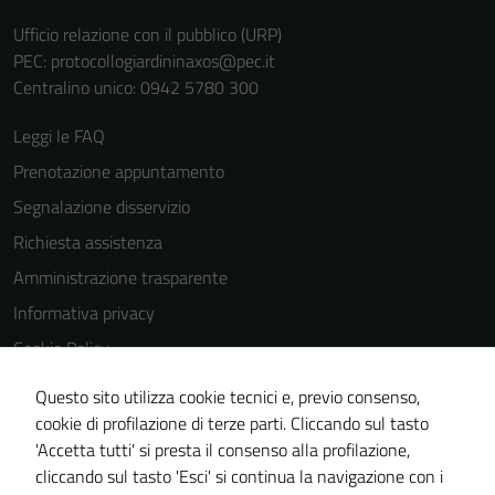
funzionamento
Ufficio relazione con il pubblico (URP)
del sito e non
PEC:
protocollogiardininaxos@pec.it
possono
Centralino unico: 0942 5780 300
essere
disabilitati.
Leggi le FAQ
Questi cookie
non raccolgono
Prenotazione appuntamento
informazioni
Segnalazione disservizio
personali.
Richiesta assistenza
Amministrazione trasparente
Informativa privacy
Cookie Policy
Note legali
Questo sito utilizza cookie tecnici e, previo consenso,
Dichiarazione di accessibilità
cookie di profilazione di terze parti. Cliccando sul tasto
'Accetta tutti' si presta il consenso alla profilazione,
Obiettivi di accessibilità
cliccando sul tasto 'Esci' si continua la navigazione con i
Piano di miglioramento del sito