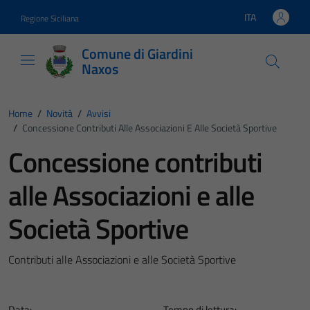
Vai ai contenuti
Vai al footer
ITA
Regione Siciliana
Lingua attiva:
Comune di Giardini
Naxos
Home
/
Novità
/
Avvisi
/
Concessione Contributi Alle Associazioni E Alle Società Sportive
Concessione contributi
alle Associazioni e alle
Società Sportive
Contributi alle Associazioni e alle Società Sportive
Data:
Tempo di lettura: