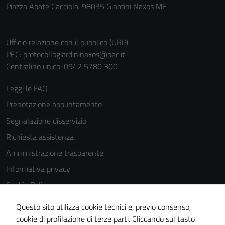
per il
Piazza Abate Cacciola, 98035 Giardini Naxos ME
funzionamento
del sito e non
possono
Ufficio relazione con il pubblico (URP)
essere
PEC:
protocollogiardininaxos@pec.it
disabilitati.
Centralino unico: 0942 5780 300
Questi cookie
Leggi le FAQ
non raccolgono
informazioni
Prenotazione appuntamento
personali.
Segnalazione disservizio
Richiesta assistenza
Amministrazione trasparente
Informativa privacy
Cookie Policy
Note legali
Questo sito utilizza cookie tecnici e, previo consenso,
Dichiarazione di accessibilità
cookie di profilazione di terze parti. Cliccando sul tasto