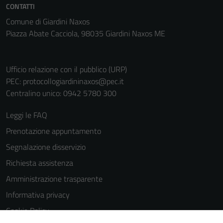
CONTATTI
sono necessari
per il
Comune di Giardini Naxos
funzionamento
Piazza Abate Cacciola, 98035 Giardini Naxos ME
del sito e non
possono
essere
Ufficio relazione con il pubblico (URP)
disabilitati.
PEC:
protocollogiardininaxos@pec.it
Questi cookie
Centralino unico: 0942 5780 300
non raccolgono
Leggi le FAQ
informazioni
personali.
Prenotazione appuntamento
Segnalazione disservizio
Richiesta assistenza
Amministrazione trasparente
Informativa privacy
Cookie Policy