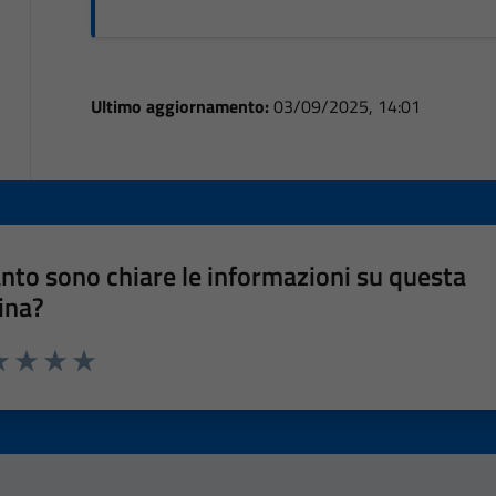
Ultimo aggiornamento:
03/09/2025, 14:01
nto sono chiare le informazioni su questa
ina?
a 1 stelle su 5
luta 2 stelle su 5
Valuta 3 stelle su 5
Valuta 4 stelle su 5
Valuta 5 stelle su 5