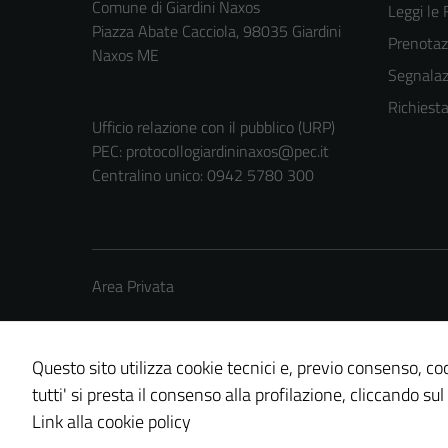
Comune di Giardini Naxos
Leggi le
Piazza Abate Cacciola, 98035 Giardini
Prenota
Naxos ME
Segnalazi
Richiest
Ufficio relazione con il pubblico (URP)
PEC:
protocollogiardininaxos@pec.it
Centralino unico: 0942 5780 300
Area Privata
Questo sito utilizza cookie tecnici e, previo consenso, coo
tutti' si presta il consenso alla profilazione, cliccando sul
Credits: ©
Technical Design s.r.l.
Link alla cookie policy