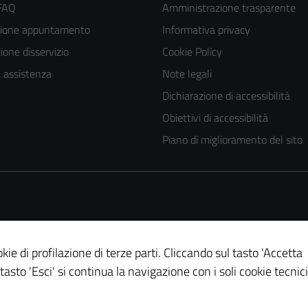
 FAQ
Amministrazione trasparente
zione appuntamento
Informativa privacy
one disservizio
Cookie Policy
a assistenza
Note legali
Dichiarazione di accessibilità
Obiettivi di accessibilità
Piano di miglioramento del sito
kie di profilazione di terze parti. Cliccando sul tasto 'Accetta
 tasto 'Esci' si continua la navigazione con i soli cookie tecnici
Tecnici
Questi cookie