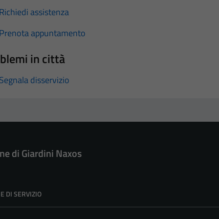
Richiedi assistenza
Prenota appuntamento
blemi in città
Segnala disservizio
e di Giardini Naxos
E DI SERVIZIO