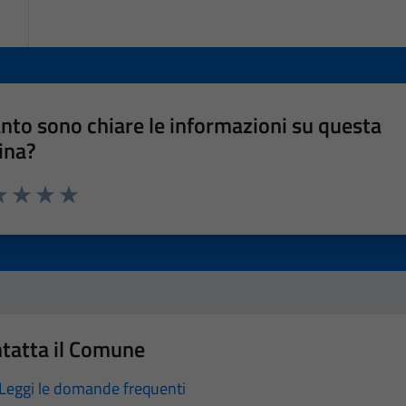
nto sono chiare le informazioni su questa
ina?
a 1 stelle su 5
luta 2 stelle su 5
Valuta 3 stelle su 5
Valuta 4 stelle su 5
Valuta 5 stelle su 5
tatta il Comune
Leggi le domande frequenti