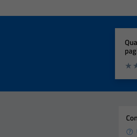
Qua
pag
Valut
Va
Con