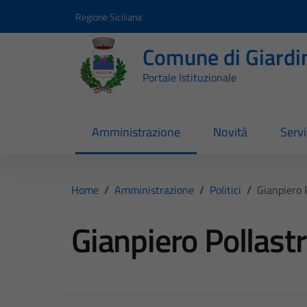
Vai ai contenuti
Vai al footer
Regione Siciliana
Comune di Giardi
Portale Istituzionale
Amministrazione
Novità
Servi
Home
/
Amministrazione
/
Politici
/
Gianpiero P
Gianpiero Pollastr