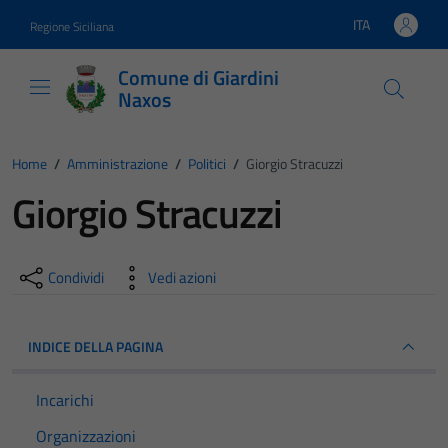
Vai ai contenuti
Vai al footer
ITA
Regione Siciliana
Lingua attiva:
Comune di Giardini
Naxos
Home
/
Amministrazione
/
Politici
/
Giorgio Stracuzzi
Giorgio Stracuzzi
Condividi
Vedi azioni
INDICE DELLA PAGINA
Incarichi
Organizzazioni