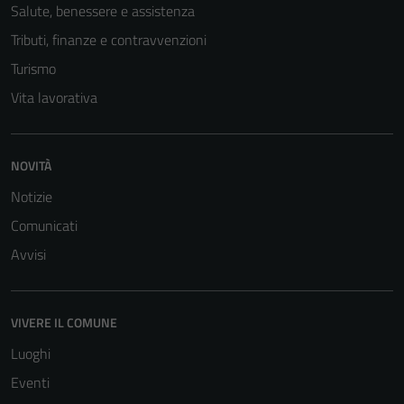
Questi cookie
Salute, benessere e assistenza
sono necessari
Tributi, finanze e contravvenzioni
per il
Turismo
funzionamento
del sito e non
Vita lavorativa
possono
essere
disabilitati.
NOVITÀ
Questi cookie
Notizie
non raccolgono
Comunicati
informazioni
personali.
Avvisi
VIVERE IL COMUNE
Luoghi
Eventi