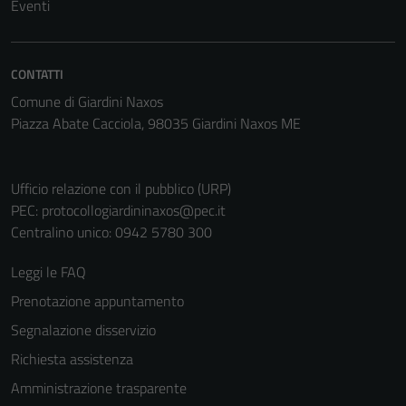
Eventi
CONTATTI
Comune di Giardini Naxos
Piazza Abate Cacciola, 98035 Giardini Naxos ME
Ufficio relazione con il pubblico (URP)
Tecnici
PEC:
protocollogiardininaxos@pec.it
Questi cookie
Centralino unico: 0942 5780 300
sono necessari
per il
Leggi le FAQ
funzionamento
Prenotazione appuntamento
del sito e non
Segnalazione disservizio
possono
essere
Richiesta assistenza
disabilitati.
Amministrazione trasparente
Questi cookie