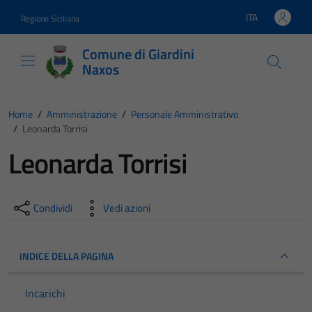
Vai ai contenuti
Vai al footer
ITA
Regione Siciliana
Lingua attiva:
Comune di Giardini
Naxos
Home
/
Amministrazione
/
Personale Amministrativo
/
Leonarda Torrisi
Leonarda Torrisi
Condividi
Vedi azioni
INDICE DELLA PAGINA
Incarichi