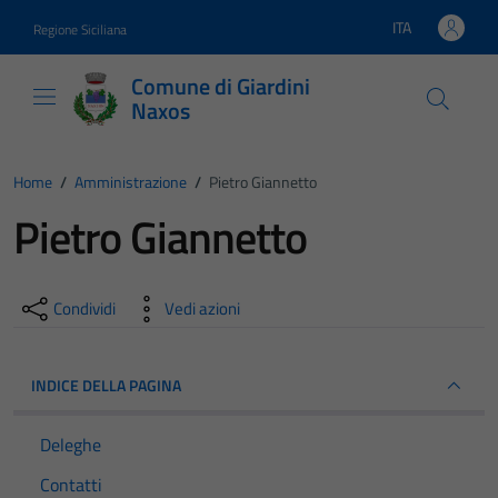
Vai ai contenuti
Vai al footer
ITA
Regione Siciliana
Lingua attiva:
Comune di Giardini
Naxos
Home
/
Amministrazione
/
Pietro Giannetto
Pietro Giannetto
Condividi
Vedi azioni
INDICE DELLA PAGINA
Deleghe
Contatti