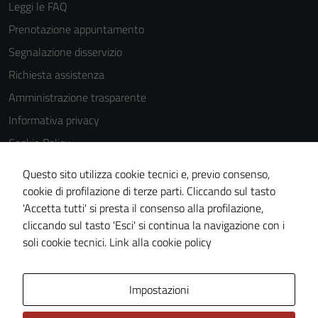
Leggi le FAQ
Prenotazione appuntamento
Segnalazione disservizio
Tecnici
Questi cookie
Richiesta assistenza
sono necessari
Amministrazione trasparente
per il
Informativa privacy
funzionamento
del sito e non
Cookie Policy
possono
Note legali
Questo sito utilizza cookie tecnici e, previo consenso,
essere
Dichiarazione di accessibilità
cookie di profilazione di terze parti. Cliccando sul tasto
disabilitati.
'Accetta tutti' si presta il consenso alla profilazione,
Questi cookie
Obiettivi di accessibilità
cliccando sul tasto 'Esci' si continua la navigazione con i
non raccolgono
Piano di miglioramento del sito
soli cookie tecnici.
Link alla cookie policy
informazioni
personali.
Area Privata
Impostazioni