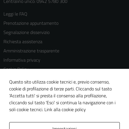
Centralino unico: 0942 5780 300
Leggi le FAQ
Prenotazione appuntamento
Segnalazione disservizio
Richiesta assistenza
Amministrazione trasparente
Informativa privacy
Cookie Policy
Note legali
Questo sito utilizza cookie tecnici e, previo consenso,
Dichiarazione di accessibilità
cookie di profilazione di terze parti. Cliccando sul tasto
'Accetta tutti' si presta il consenso alla profilazione,
Obiettivi di accessibilità
cliccando sul tasto 'Esci' si continua la navigazione con i
Piano di miglioramento del sito
soli cookie tecnici.
Link alla cookie policy
Area Privata
Impostazioni