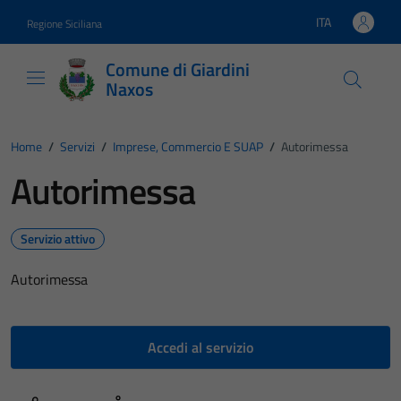
Vai ai contenuti
Vai al footer
ITA
Regione Siciliana
Lingua attiva:
Comune di Giardini
Naxos
Home
/
Servizi
/
Imprese, Commercio E SUAP
/
Autorimessa
Autorimessa
Servizio attivo
Autorimessa
Accedi al servizio