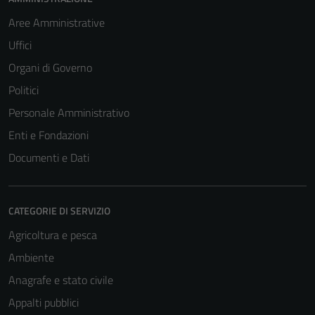
Aree Amministrative
Uffici
Organi di Governo
Tecnici
Questi cookie
Politici
sono necessari
Personale Amministrativo
per il
Enti e Fondazioni
funzionamento
del sito e non
Documenti e Dati
possono
essere
disabilitati.
CATEGORIE DI SERVIZIO
Questi cookie
Agricoltura e pesca
non raccolgono
informazioni
Ambiente
personali.
Anagrafe e stato civile
Appalti pubblici