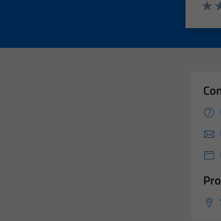
Valut
Va
Con
Pro