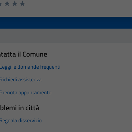
a 1 stelle su 5
luta 2 stelle su 5
Valuta 3 stelle su 5
Valuta 4 stelle su 5
Valuta 5 stelle su 5
tatta il Comune
Leggi le domande frequenti
Richiedi assistenza
Prenota appuntamento
blemi in città
Segnala disservizio