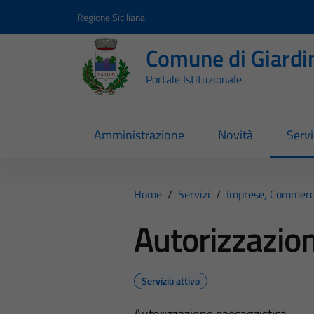
Vai ai contenuti
Vai al footer
Regione Siciliana
Comune di Giardi
Portale Istituzionale
Amministrazione
Novità
Servi
Home
/
Servizi
/
Imprese, Commerc
Autorizzazio
Servizio attivo
Autorizzazione paesaggistica