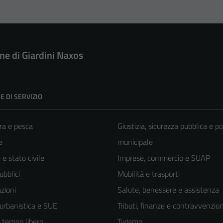
e di Giardini Naxos
E DI SERVIZIO
ra e pesca
Giustizia, sicurezza pubblica e po
e
municipale
e stato civile
Imprese, commercio e SUAP
ubblici
Mobilità e trasporti
zioni
Salute, benessere e assistenza
 urbanistica e SUE
Tributi, finanze e contravvenzion
e tempo libero
Turismo