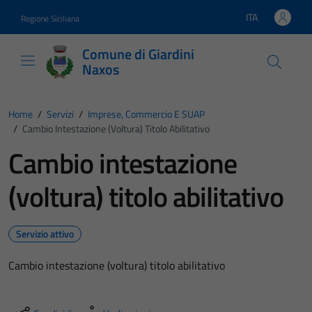
Vai ai contenuti
Vai al footer
ITA
Regione Siciliana
Lingua attiva:
Comune di Giardini
Naxos
Home
/
Servizi
/
Imprese, Commercio E SUAP
/
Cambio Intestazione (voltura) Titolo Abilitativo
Cambio intestazione
(voltura) titolo abilitativo
Servizio attivo
Cambio intestazione (voltura) titolo abilitativo