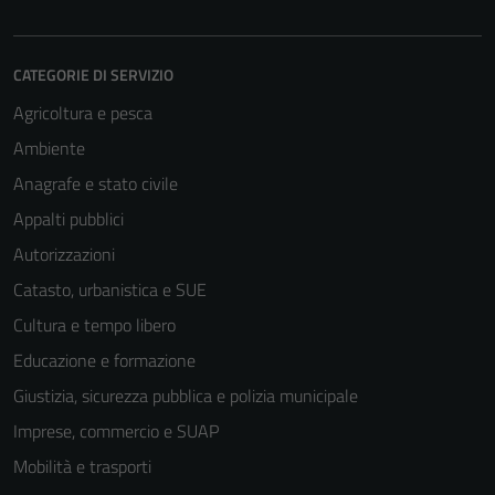
CATEGORIE DI SERVIZIO
Agricoltura e pesca
Ambiente
Anagrafe e stato civile
Appalti pubblici
Tecnici
Autorizzazioni
Questi cookie
sono necessari
Catasto, urbanistica e SUE
per il
Cultura e tempo libero
funzionamento
Educazione e formazione
del sito e non
possono
Giustizia, sicurezza pubblica e polizia municipale
essere
Imprese, commercio e SUAP
disabilitati.
Mobilità e trasporti
Questi cookie
non raccolgono