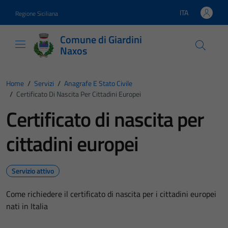
Vai ai contenuti
Vai al footer
ITA
Regione Siciliana
Lingua attiva:
Comune di Giardini
Naxos
Home
/
Servizi
/
Anagrafe E Stato Civile
/
Certificato Di Nascita Per Cittadini Europei
Certificato di nascita per
cittadini europei
Servizio attivo
Come richiedere il certificato di nascita per i cittadini europei
nati in Italia