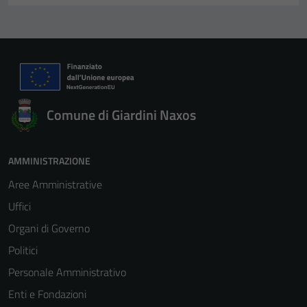
Comune di Giardini Naxos
Tecnici
AMMINISTRAZIONE
Questi cookie
sono necessari
Aree Amministrative
per il
Uffici
funzionamento
Organi di Governo
del sito e non
possono
Politici
essere
Personale Amministrativo
disabilitati.
Enti e Fondazioni
Questi cookie