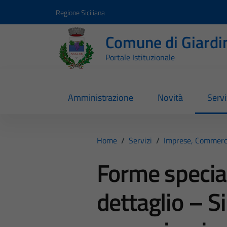
Vai ai contenuti
Vai al footer
Regione Siciliana
Comune di Giardi
Portale Istituzionale
Amministrazione
Novità
Servi
Home
/
Servizi
/
Imprese, Commerc
Forme special
dettaglio – S