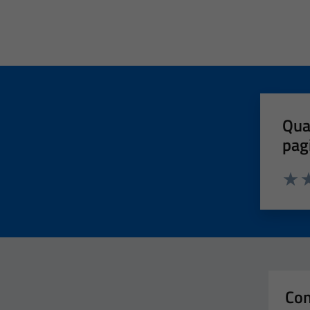
Qua
pag
Valut
Va
Con