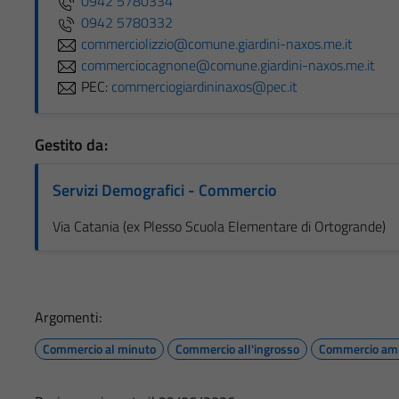
0942 5780334
0942 5780332
commerciolizzio@comune.giardini-naxos.me.it
commerciocagnone@comune.giardini-naxos.me.it
PEC:
commerciogiardininaxos@pec.it
Gestito da:
Servizi Demografici - Commercio
Via Catania (ex Plesso Scuola Elementare di Ortogrande)
Argomenti:
Commercio al minuto
Commercio all'ingrosso
Commercio am