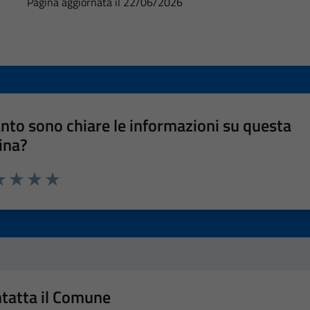
Pagina aggiornata il 22/06/2026
nto sono chiare le informazioni su questa
ina?
a 1 stelle su 5
luta 2 stelle su 5
Valuta 3 stelle su 5
Valuta 4 stelle su 5
Valuta 5 stelle su 5
tatta il Comune