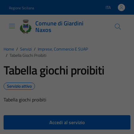
Vai ai contenuti
Vai al footer
ITA
Regione Siciliana
Lingua attiva:
Comune di Giardini
Naxos
Home
/
Servizi
/
Imprese, Commercio E SUAP
/
Tabella Giochi Proibiti
Tabella giochi proibiti
Servizio attivo
Tabella giochi proibiti
Accedi al servizio