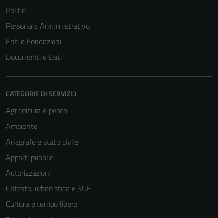
Politici
Tecnici
Personale Amministrativo
Questi cookie
Enti e Fondazioni
sono necessari
Documenti e Dati
per il
funzionamento
del sito e non
possono
CATEGORIE DI SERVIZIO
essere
Agricoltura e pesca
disabilitati.
Ambiente
Questi cookie
non raccolgono
Anagrafe e stato civile
informazioni
Appalti pubblici
personali.
Autorizzazioni
Catasto, urbanistica e SUE
Cultura e tempo libero