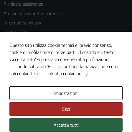
Richiesta assistenza
Amministrazione trasparente
Informativa privacy
Cookie Policy
Note legali
Questo sito utilizza cookie tecnici e, previo consenso,
Dichiarazione di accessibilità
cookie di profilazione di terze parti. Cliccando sul tasto
'Accetta tutti' si presta il consenso alla profilazione,
Obiettivi di accessibilità
cliccando sul tasto 'Esci' si continua la navigazione con i
Piano di miglioramento del sito
soli cookie tecnici.
Link alla cookie policy
Area Privata
Impostazioni
Esci
Accetta tutti
Credits: ©
Technical Design s.r.l.