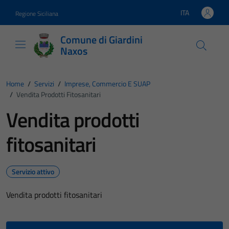
Vai ai contenuti
Vai al footer
ITA
Regione Siciliana
Lingua attiva:
Comune di Giardini
Naxos
Home
/
Servizi
/
Imprese, Commercio E SUAP
/
Vendita Prodotti Fitosanitari
Vendita prodotti
fitosanitari
Servizio attivo
Vendita prodotti fitosanitari