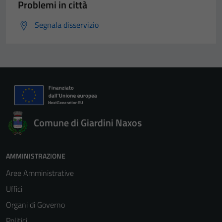
Problemi in città
Segnala disservizio
Comune di Giardini Naxos
Tecnici
Questi cookie
sono necessari
AMMINISTRAZIONE
per il
Aree Amministrative
funzionamento
del sito e non
Uffici
possono
Organi di Governo
essere
Politici