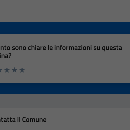
nto sono chiare le informazioni su questa
ina?
a 1 stelle su 5
luta 2 stelle su 5
Valuta 3 stelle su 5
Valuta 4 stelle su 5
Valuta 5 stelle su 5
tatta il Comune