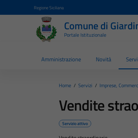
Vai ai contenuti
Vai al footer
Regione Siciliana
Comune di Giardi
Portale Istituzionale
Amministrazione
Novità
Servi
Home
/
Servizi
/
Imprese, Commerc
Vendite strao
Servizio attivo
Vendite straordinarie