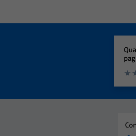
Qua
pag
Valut
Va
Con