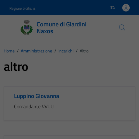
Vai ai contenuti
Vai al footer
ITA
Regione Siciliana
Lingua attiva:
Comune di Giardini
Naxos
Home
/
Amministrazione
/
Incarichi
/
Altro
altro
Luppino Giovanna
Comandante VVUU