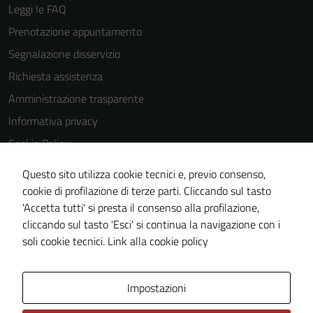
Leggi le FAQ
Prenotazione appuntamento
Segnalazione disservizio
Richiesta assistenza
Amministrazione trasparente
Informativa privacy
Cookie Policy
Note legali
Questo sito utilizza cookie tecnici e, previo consenso,
Dichiarazione di accessibilità
cookie di profilazione di terze parti. Cliccando sul tasto
'Accetta tutti' si presta il consenso alla profilazione,
Obiettivi di accessibilità
Tecnici
cliccando sul tasto 'Esci' si continua la navigazione con i
Questi cookie
Piano di miglioramento del sito
soli cookie tecnici.
Link alla cookie policy
sono necessari
per il
funzionamento
Area Privata
Impostazioni
del sito e non