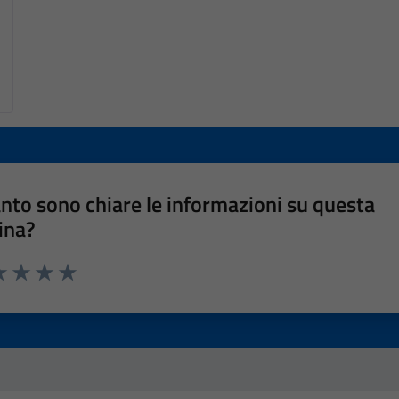
nto sono chiare le informazioni su questa
ina?
a 1 stelle su 5
luta 2 stelle su 5
Valuta 3 stelle su 5
Valuta 4 stelle su 5
Valuta 5 stelle su 5