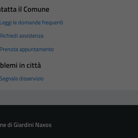
tatta il Comune
Leggi le domande frequenti
Richiedi assistenza
Prenota appuntamento
blemi in città
Segnala disservizio
e di Giardini Naxos