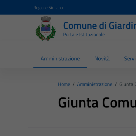
Vai ai contenuti
Vai al footer
Regione Siciliana
Comune di Giardi
Portale Istituzionale
Amministrazione
Novità
Servi
Home
/
Amministrazione
/
Giunta 
Giunta Comu