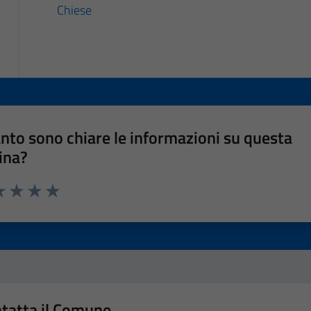
Chiese
nto sono chiare le informazioni su questa
ina?
a 1 stelle su 5
luta 2 stelle su 5
Valuta 3 stelle su 5
Valuta 4 stelle su 5
Valuta 5 stelle su 5
tatta il Comune