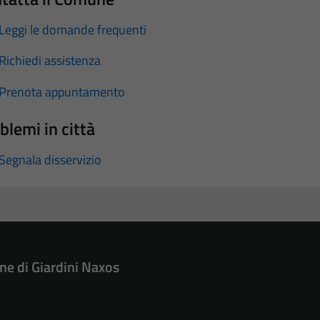
Leggi le domande frequenti
Richiedi assistenza
Prenota appuntamento
blemi in città
Segnala disservizio
e di Giardini Naxos