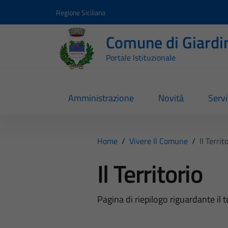
Vai ai contenuti
Vai al footer
Regione Siciliana
Comune di Giardi
Portale Istituzionale
Amministrazione
Novità
Servi
Home
/
Vivere Il Comune
/
Il Territ
Il Territorio
Pagina di riepilogo riguardante il t