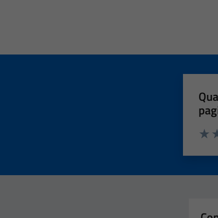
Qua
pag
Valut
Va
Con