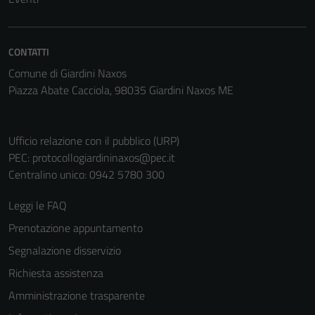
CONTATTI
Comune di Giardini Naxos
Piazza Abate Cacciola, 98035 Giardini Naxos ME
Ufficio relazione con il pubblico (URP)
Tecnici
PEC:
protocollogiardininaxos@pec.it
Questi cookie
Centralino unico: 0942 5780 300
sono necessari
Leggi le FAQ
per il
funzionamento
Prenotazione appuntamento
del sito e non
Segnalazione disservizio
possono
Richiesta assistenza
essere
disabilitati.
Amministrazione trasparente
Questi cookie