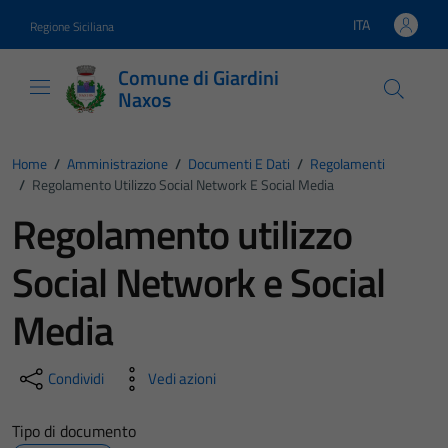
Vai ai contenuti
Vai al footer
ITA
Regione Siciliana
Lingua attiva:
Comune di Giardini
Naxos
Home
/
Amministrazione
/
Documenti E Dati
/
Regolamenti
/
Regolamento Utilizzo Social Network E Social Media
Regolamento utilizzo
Social Network e Social
Media
Condividi
Vedi azioni
Tipo di documento