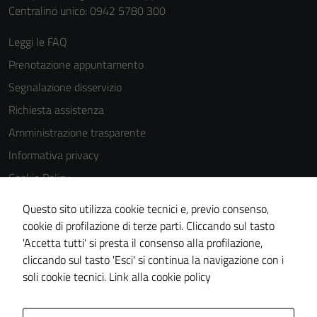
Centralino unico: 0942 5780 300
Leggi le FAQ
Prenotazione appuntamento
Segnalazione disservizio
Richiesta assistenza
Amministrazione trasparente
Informativa privacy
Cookie Policy
Note legali
Questo sito utilizza cookie tecnici e, previo consenso,
Dichiarazione di accessibilità
cookie di profilazione di terze parti. Cliccando sul tasto
'Accetta tutti' si presta il consenso alla profilazione,
Obiettivi di accessibilità
cliccando sul tasto 'Esci' si continua la navigazione con i
Piano di miglioramento del sito
soli cookie tecnici.
Link alla cookie policy