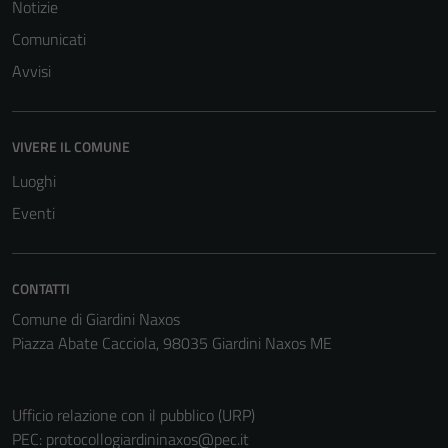
del sito e non
Notizie
possono
Comunicati
essere
Avvisi
disabilitati.
Questi cookie
non raccolgono
informazioni
VIVERE IL COMUNE
personali.
Luoghi
Eventi
CONTATTI
Comune di Giardini Naxos
Piazza Abate Cacciola, 98035 Giardini Naxos ME
Ufficio relazione con il pubblico (URP)
PEC:
protocollogiardininaxos@pec.it