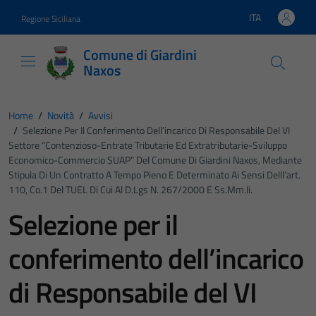
Vai ai contenuti
Vai al footer
ITA
Regione Siciliana
Lingua attiva:
Comune di Giardini
Naxos
Home
/
Novità
/
Avvisi
/
Selezione Per Il Conferimento Dell’incarico Di Responsabile Del VI
Settore “Contenzioso-Entrate Tributarie Ed Extratributarie-Sviluppo
Economico-Commercio SUAP” Del Comune Di Giardini Naxos, Mediante
Stipula Di Un Contratto A Tempo Pieno E Determinato Ai Sensi Delll’art.
110, Co.1 Del TUEL Di Cui Al D.Lgs N. 267/2000 E Ss.mm.ii.
Selezione per il
conferimento dell’incarico
di Responsabile del VI