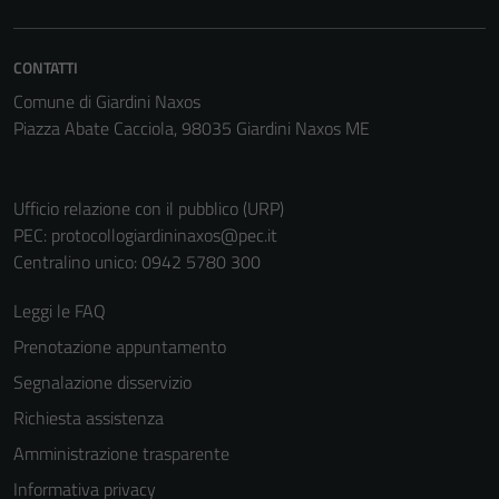
CONTATTI
Comune di Giardini Naxos
Piazza Abate Cacciola, 98035 Giardini Naxos ME
Ufficio relazione con il pubblico (URP)
PEC:
protocollogiardininaxos@pec.it
Tecnici
Centralino unico: 0942 5780 300
Questi cookie
sono necessari
Leggi le FAQ
per il
Prenotazione appuntamento
funzionamento
del sito e non
Segnalazione disservizio
possono
Richiesta assistenza
essere
Amministrazione trasparente
disabilitati.
Questi cookie
Informativa privacy