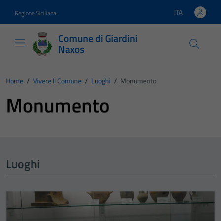
Vai ai contenuti
Vai al footer
ITA
Regione Siciliana
Lingua attiva:
Comune di Giardini
Naxos
Home
/
Vivere Il Comune
/
Luoghi
/
Monumento
Monumento
Luoghi