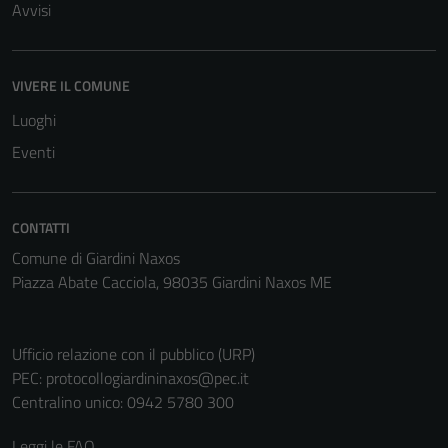
Avvisi
essere
disabilitati.
Questi cookie
VIVERE IL COMUNE
non raccolgono
informazioni
Luoghi
personali.
Eventi
CONTATTI
Comune di Giardini Naxos
Piazza Abate Cacciola, 98035 Giardini Naxos ME
Ufficio relazione con il pubblico (URP)
PEC:
protocollogiardininaxos@pec.it
Centralino unico: 0942 5780 300
Leggi le FAQ