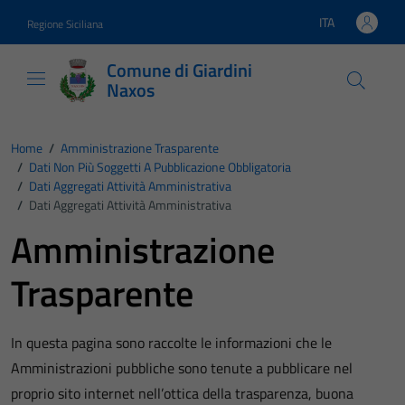
Vai ai contenuti
Vai al footer
ITA
Regione Siciliana
Lingua attiva:
Comune di Giardini
Naxos
Home
/
Amministrazione Trasparente
/
Dati Non Più Soggetti A Pubblicazione Obbligatoria
/
Dati Aggregati Attività Amministrativa
/
Dati Aggregati Attività Amministrativa
Amministrazione
Trasparente
In questa pagina sono raccolte le informazioni che le
Amministrazioni pubbliche sono tenute a pubblicare nel
proprio sito internet nell’ottica della trasparenza, buona