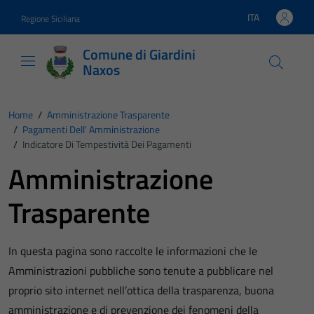
Vai ai contenuti
Vai al footer
ITA
Regione Siciliana
Lingua attiva:
Comune di Giardini
Naxos
Home
/
Amministrazione Trasparente
/
Pagamenti Dell' Amministrazione
/
Indicatore Di Tempestività Dei Pagamenti
Amministrazione
Trasparente
In questa pagina sono raccolte le informazioni che le
Amministrazioni pubbliche sono tenute a pubblicare nel
proprio sito internet nell’ottica della trasparenza, buona
amministrazione e di prevenzione dei fenomeni della