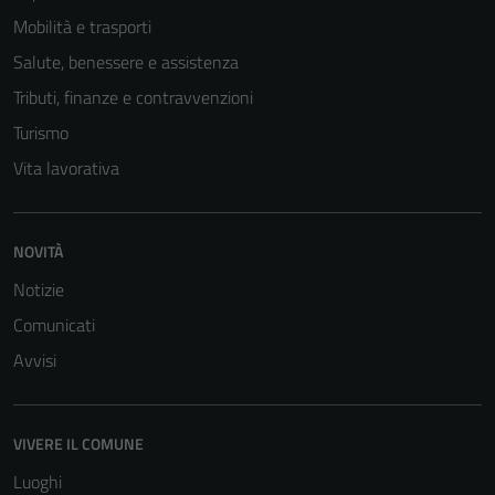
Mobilità e trasporti
Salute, benessere e assistenza
Tributi, finanze e contravvenzioni
Turismo
Vita lavorativa
NOVITÀ
Tecnici
Questi cookie
Notizie
sono necessari
Comunicati
per il
Avvisi
funzionamento
del sito e non
possono
essere
VIVERE IL COMUNE
disabilitati.
Luoghi